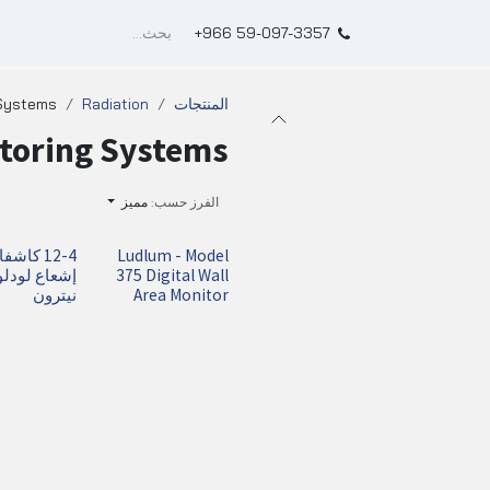
معنا
المتجر
Qffect
+966 59-097-3357
المنتجات
Radiation
 Systems
toring Systems
الفرز حسب:
مميز
Ludlum - Model
12-4 كاشف
375 Digital Wall
إشعاع لودلو
Area Monitor
نيترون